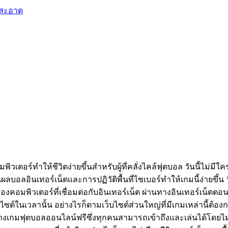
มสะอาด
อร์ทำให้ชีวิตง่ายขึ้นสำหรับผู้ที่คลั่งไคล้ฟุตบอล วันนี้ไม่มีใ
อลอินเทอร์เน็ตและการปฏิวัติพื้นที่ไซเบอร์ทำให้เกมนี้ง่ายขึ้น ว
ของคอมพิวเตอร์ที่เชื่อมต่อกับอินเทอร์เน็ต ผ่านทางอินเทอร์เน็ตต
ไซต์ในเวลานั้น อย่างไรก็ตามเว็บไซต์ส่วนใหญ่ที่มีเกมเหล่านี้ต
ร้างเกมฟุตบอลออนไลน์ฟรีซึ่งทุกคนสามารถเข้าถึงและเล่นได้โดยไม