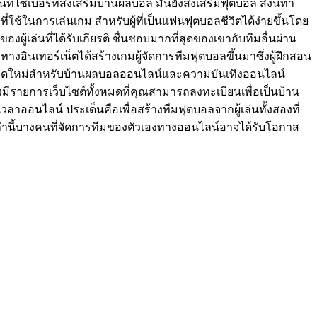
ไซเบอร์ที่ส่งเสริมบ้านผลบอล มันยังส่งเสริมฟุตบอล สิ่งนี้ทำ
การเล่นเกม สำหรับผู้ที่เป็นแฟนฟุตบอลชีวิตได้ง่ายขึ้นโดย
้เล่นที่ได้รับเกียรติ ชื่นชอบมากที่สุดของเขากับทีมอื่นผ่าน
ฬาทางอินเทอร์เน็ตได้สร้างเกมผู้จัดการทีมฟุตบอลขึ้นมาซึ่งผู้ฝึกสอน
แนวคิดใหม่สำหรับบ้านผลบอลออนไลน์และความบันเทิงออนไลน์
จึงมีรายการเว็บไซต์ทั้งหมดที่คุณสามารถลงทะเบียนเพื่อเป็นบ้าน
ลาออนไลน์ ประเด็นคือเพื่อสร้างทีมฟุตบอลจากผู้เล่นทั้งสองที่
ล่านี้บางคนที่จัดการทีมของตัวเองทางออนไลน์อาจได้รับโอกาส