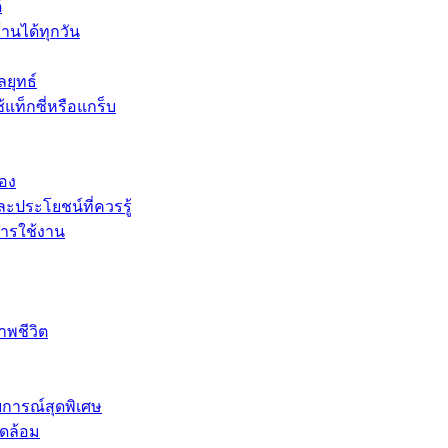
้
้านได้ทุกวัน
ลยุทธ์
้แท็กซี่หรือแกร็บ
เอง
ประโยชน์ที่ควรรู้
อการใช้งาน
าพชีวิต
สบการณ์สุดพิเศษ
วดล้อม