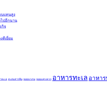
อบแทนสูง
ดจำไปอีกนาน
รกิจ
งดีเยี่ยม
อาหารทะเล
อาหารท
าทะเล
สะสมสารพิษ
หอยนางรม
หอยแครงลวก