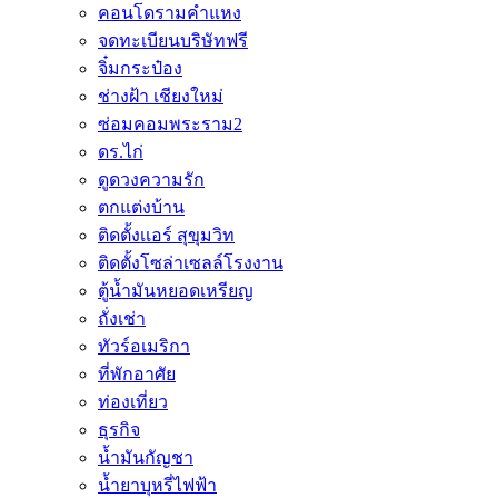
คอนโดรามคำแหง
จดทะเบียนบริษัทฟรี
จิ๋มกระป๋อง
ช่างฝ้า เชียงใหม่
ซ่อมคอมพระราม2
ดร.ไก่
ดูดวงความรัก
ตกแต่งบ้าน
ติดตั้งเเอร์ สุขุมวิท
ติดตั้งโซล่าเซลล์โรงงาน
ตู้น้ำมันหยอดเหรียญ
ถั่งเช่า
ทัวร์อเมริกา
ที่พักอาศัย
ท่องเที่ยว
ธุรกิจ
น้ำมันกัญชา
น้ำยาบุหรี่ไฟฟ้า