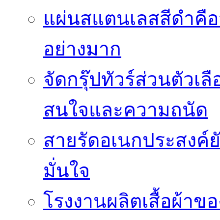
แผ่นสแตนเลสสีดำคือวั
อย่างมาก
จัดกรุ๊ปทัวร์ส่วนตัว
สนใจและความถนัด
สายรัดอเนกประสงค์ยัง
มั่นใจ
โรงงานผลิตเสื้อผ้าข