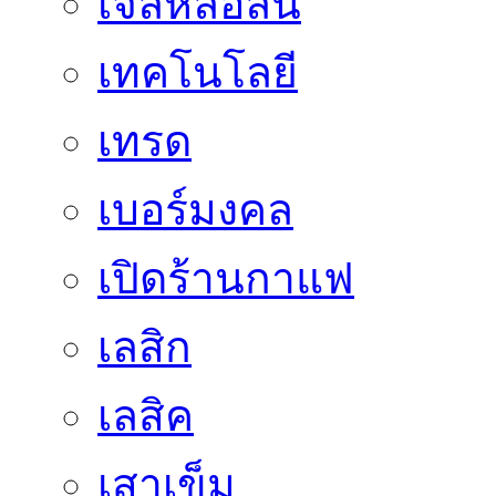
เจลหล่อลื่น
เทคโนโลยี
เทรด
เบอร์มงคล
เปิดร้านกาแฟ
เลสิก
เลสิค
เสาเข็ม